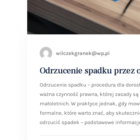
wilczekgranek@wp.pl
Odrzucenie spadku przez o
Odrzucenie spadku – procedura dla dorosł
ważna czynność prawna, której zasady są
małoletnich. W praktyce jednak, gdy mow
formalne, które warto znać, aby skuteczn
odrzucić spadek – podstawowe informacj