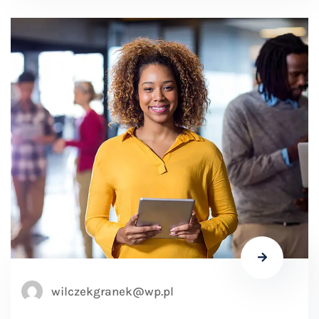
wilczekgranek@wp.pl