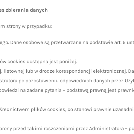
res zbierania danych
em strony w przypadku:
o. Dane osobowe są przetwarzane na podstawie art. 6 ust. 1
ków cookies dostępna jest poniżej.
 listownej lub w drodze korespondencji elektronicznej. Dan
istratora po pozostawieniu odpowiednich danych przez Uży
wiedzi na zadane pytania – podstawą prawną jest prawnie uz
dnictwem plików cookies, co stanowi prawnie uzasadniony i
brony przed takimi roszczeniami przez Administratora – p