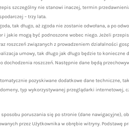
zepis szczególny nie stanowi inaczej, termin przedawnieni
odarczej – trzy lata.
oda, tak długo, aż zgoda nie zostanie odwołana, a po odw
 i jakie mogą być podnoszone wobec niego. Jeżeli przepis
raz roszczeń związanych z prowadzeniem działalności gospo
ealizacja umowy, tak długo jak długo będzie to konieczne
do dochodzenia roszczeń. Następnie dane będą przechowyw
utomatycznie pozyskiwane dodatkowe dane techniczne, taki
domeny, typ wykorzystywanej przeglądarki internetowej, c
sposobu poruszania się po stronie (dane nawigacyjne), ob
wanych przez Użytkownika w obrębie witryny. Podstawę pr