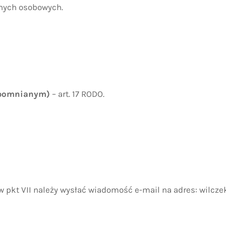
anych osobowych.
zapomnianym)
– art. 17 RODO.
 w pkt VII należy wysłać wiadomość e-mail na adres:
wilcz